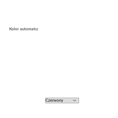
BANKOWEGO"
47mm
x
18mm
Kolor automatu: