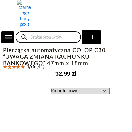
Przejdź
do
treści
Wyszukiwarka
Wózek
produktów
Pieczątka automatyczna COLOP C30
“UWAGA ZMIANA RACHUNKU
BANKOWEGO” 47mm x 18mm
32.99
zł
ilość
Pieczątka
automatyczna
COLOP
C30
"UWAGA
ZMIANA
RACHUNKU