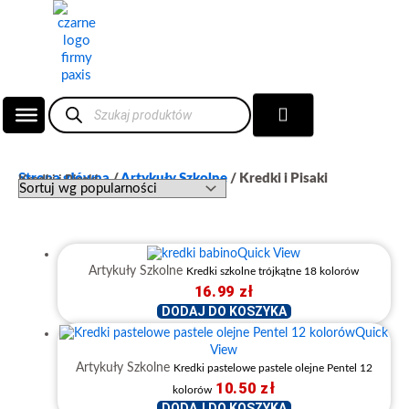
Przejdź
do
treści
Wyszukiwarka
Wózek
produktów
Strona główna
/
Artykuły Szkolne
/ Kredki i Pisaki
Kredki i Pisaki
Quick View
Artykuły Szkolne
Kredki szkolne trójkątne 18 kolorów
16.99
zł
DODAJ DO KOSZYKA
Quick
View
Artykuły Szkolne
Kredki pastelowe pastele olejne Pentel 12
10.50
zł
kolorów
DODAJ DO KOSZYKA