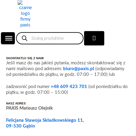
Przejdź
do
treści
Wyszukiwarka
Wózek
produktów
SKONTAKTUJ SIĘ Z NAMI
Jeśli masz do nas jakieś pytania, możesz skontaktować się z
nami mailowo pod adresem:
biuro@paxis.pl
(odpowiadamy
od poniedziałku do piątku, w godz. 07:00 – 17:00) lub
zadzwonić pod numer
+48 609 423 701
(od poniedziałku do
piątku, w godz. 07:00 – 15:00)
NASZ ADRES
PAXIS Mateusz Olejnik
Felicjana Sławoja Składkowskiego 11,
09-530 Gąbin