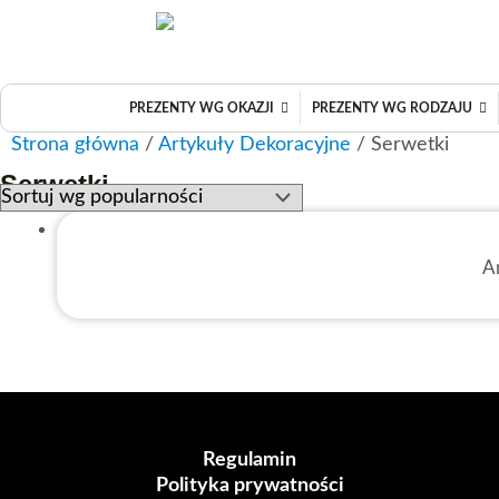
Przejdź
do
treści
PREZENTY WG OKAZJI
PREZENTY WG RODZAJU
Strona główna
/
Artykuły Dekoracyjne
/ Serwetki
Serwetki
A
Regulamin
Polityka prywatności