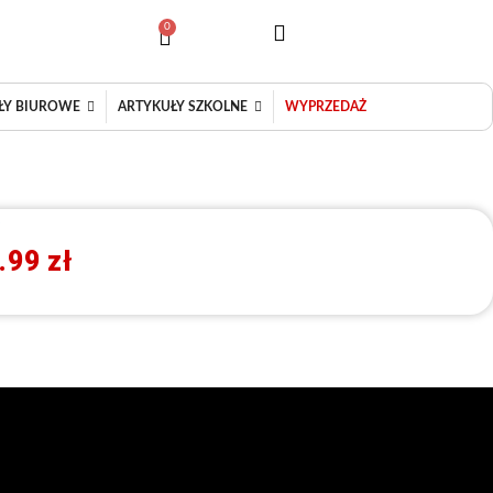
0
Wózek
ŁY BIUROWE
ARTYKUŁY SZKOLNE
WYPRZEDAŻ
w
.99
zł