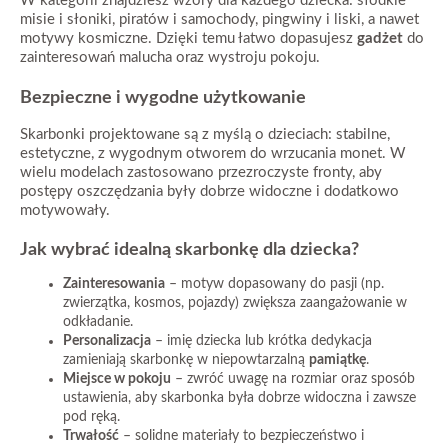
W kategorii znajdziesz wzory dla każdego dziecka: słodkie
misie i słoniki, piratów i samochody, pingwiny i liski, a nawet
motywy kosmiczne. Dzięki temu łatwo dopasujesz
gadżet
do
zainteresowań malucha oraz wystroju pokoju.
Bezpieczne i wygodne użytkowanie
Skarbonki projektowane są z myślą o dzieciach: stabilne,
estetyczne, z wygodnym otworem do wrzucania monet. W
wielu modelach zastosowano przezroczyste fronty, aby
postępy oszczędzania były dobrze widoczne i dodatkowo
motywowały.
Jak wybrać idealną skarbonkę dla dziecka?
Zainteresowania
– motyw dopasowany do pasji (np.
zwierzątka, kosmos, pojazdy) zwiększa zaangażowanie w
odkładanie.
Personalizacja
– imię dziecka lub krótka dedykacja
zamieniają skarbonkę w niepowtarzalną
pamiątkę
.
Miejsce w pokoju
– zwróć uwagę na rozmiar oraz sposób
ustawienia, aby skarbonka była dobrze widoczna i zawsze
pod ręką.
Trwałość
– solidne materiały to bezpieczeństwo i