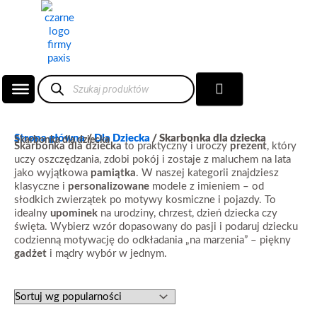
Przejdź
do
treści
Wyszukiwarka
Wózek
produktów
Strona główna
/
Dla Dziecka
/ Skarbonka dla dziecka
Skarbonka dla dziecka
Skarbonka dla dziecka
to praktyczny i uroczy
prezent
, który
uczy oszczędzania, zdobi pokój i zostaje z maluchem na lata
jako wyjątkowa
pamiątka
. W naszej kategorii znajdziesz
klasyczne i
personalizowane
modele z imieniem – od
słodkich zwierzątek po motywy kosmiczne i pojazdy. To
idealny
upominek
na urodziny, chrzest, dzień dziecka czy
święta. Wybierz wzór dopasowany do pasji i podaruj dziecku
codzienną motywację do odkładania „na marzenia” – piękny
gadżet
i mądry wybór w jednym.