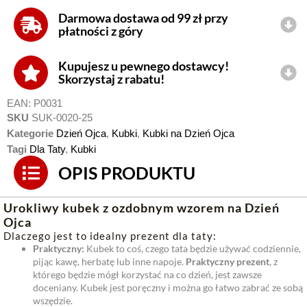
Darmowa dostawa od 99 zł przy
płatności z góry
Kupujesz u pewnego dostawcy!
Skorzystaj z rabatu!
EAN:
P0031
SKU
SUK-0020-25
Kategorie
Dzień Ojca
,
Kubki
,
Kubki na Dzień Ojca
Tagi
Dla Taty
,
Kubki
OPIS PRODUKTU
Urokliwy kubek z ozdobnym wzorem na Dzień
Ojca
Dlaczego jest to idealny prezent dla taty:
Praktyczny:
Kubek to coś, czego tata będzie używać codziennie,
pijąc kawę, herbatę lub inne napoje.
Praktyczny prezent
, z
którego będzie mógł korzystać na co dzień, jest zawsze
doceniany. Kubek jest poręczny i można go łatwo zabrać ze sobą
wszędzie.