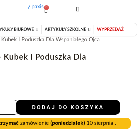
0
Wózek
YKUŁY BIUROWE
ARTYKUŁY SZKOLNE
WYPRZEDAŻ
 Kubek I Poduszka Dla Wspaniałego Ojca
– Kubek I Poduszka Dla
DODAJ DO KOSZYKA
trzymać
zamówienie
(poniedziałek)
10 sierpnia ,