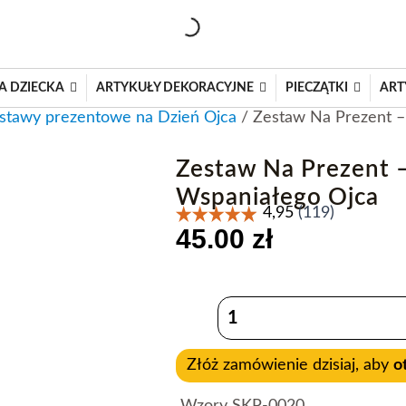
A DZIECKA
ARTYKUŁY DEKORACYJNE
PIECZĄTKI
ART
stawy prezentowe na Dzień Ojca
/ Zestaw Na Prezent –
Zestaw Na Prezent 
Wspaniałego Ojca
45.00
zł
ilość
Zestaw
Na
Prezent
Złóż zamówienie dzisiaj, aby
o
–
Kubek