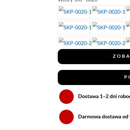
Wzory SKP-0020
I
Poduszka
Dla
Wspaniałego
Ojca
ZOBA
P
Dostawa 1–2 dni robo
Darmowa dostawa od 99