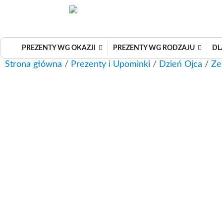
Przejdź
do
treści
PREZENTY WG OKAZJI
PREZENTY WG RODZAJU
DL
Strona główna
/
Prezenty i Upominki
/
Dzień Ojca
/
Ze