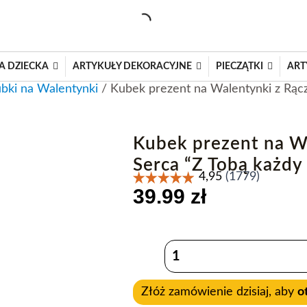
A DZIECKA
ARTYKUŁY DEKORACYJNE
PIECZĄTKI
ART
bki na Walentynki
/ Kubek prezent na Walentynki z Rączk
Kubek prezent na Wa
Serca “Z Tobą każdy 
39.99
zł
ilość
Kubek
prezent
na
Złóż zamówienie dzisiaj, aby
o
Walentynki