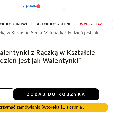
0
Wózek
YKUŁY BIUROWE
ARTYKUŁY SZKOLNE
WYPRZEDAŻ
ą w Kształcie Serca “Z Tobą każdy dzień jest jak
lentynki z Rączką w Kształcie
dzień jest jak Walentynki”
DODAJ DO KOSZYKA
trzymać
zamówienie
(wtorek)
11 sierpnia ,