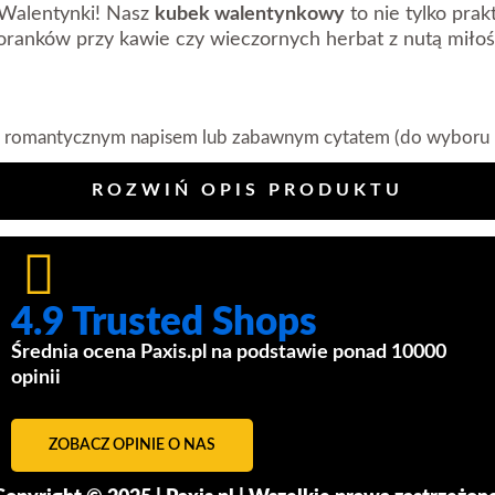
Walentynki! Nasz
kubek walentynkowy
to nie tylko pra
oranków przy kawie czy wieczornych herbat z nutą miłoś
romantycznym napisem lub zabawnym cytatem (do wyboru r
rysowania i temperaturę.
apój.
ROZWIŃ OPIS PRODUKTU
wania w mikrofalówce.
anej osobie o Twoich uczuciach każdego dnia. Dodaj do 
i spraw, że Walentynki będą jeszcze bardziej magiczne!
4.9 Trusted Shops
Średnia ocena Paxis.pl na podstawie ponad 10000
opinii
ZOBACZ OPINIE O NAS