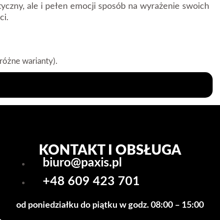
ktyczny, ale i pełen emocji sposób na wyrażenie swoich
ci.
óżne warianty).
niego pudełko z czekoladkami lub kwiaty, aby
KONTAKT I OBSŁUGA
biuro@paxis.pl
+48 609 423 701
od poniedziałku do piątku w godz. 08:00 – 15:00