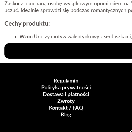
Zaskocz ukochaną osobę wyjątkowym upominkiem na 
uczuć. Idealnie sprawdzi się podczas romantycznych p
Cechy produktu:
Wzór:
Uroczy motyw walentynkowy z serduszkami, 
Materiał:
Wysokiej jakości ceramika, odporna na za
Pojemność:
300 ml – idealny rozmiar na ulubiony n
Wytrzymałość:
Możliwość mycia w zmywarce i uży
Ten kubek to doskonały sposób, aby przypominać ukoch
stworzyć niezapomniany zestaw prezentowy!Kup teraz 
Regulamin
Polityka prywatności
Parametry:
Dostawa i płatności
Zwroty
Pojemność 300ml
Kontakt / FAQ
Zapakowany w kartonik
Blog
Rączka w kształcie serca
Czerwony środek kubka
Produkt można myć w zmywarce