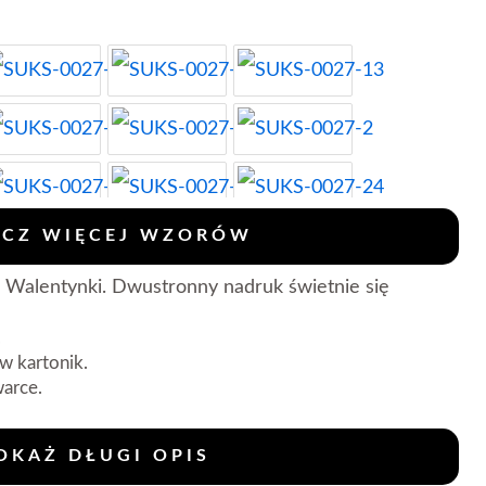
CZ WIĘCEJ WZORÓW
Walentynki. Dwustronny nadruk świetnie się
.
 kartonik.
arce.
OKAŻ DŁUGI OPIS