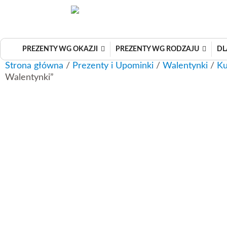
Przejdź
do
treści
PREZENTY WG OKAZJI
PREZENTY WG RODZAJU
DL
Strona główna
/
Prezenty i Upominki
/
Walentynki
/
Ku
Walentynki”